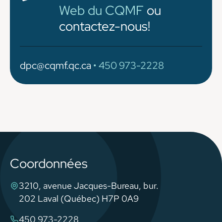
Web du CQMF
ou
contactez-nous!
dpc@cqmf.qc.ca
• 450 973-2228
Coordonnées
3210, avenue Jacques-Bureau, bur.
202 Laval (Québec) H7P 0A9
450 973-2228