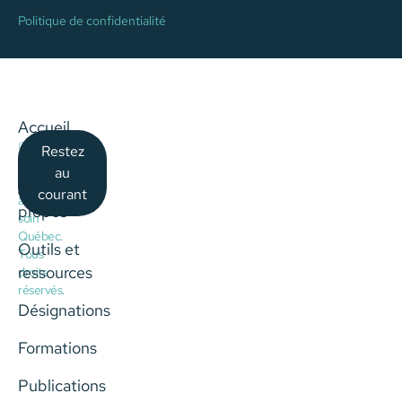
Politique de confidentialité
Accueil
©
Restez
–
2026
au
Choisir
À
courant
avec
propos
soin
Québec.
Outils et
Tous
ressources
droits
réservés.
Désignations
Formations
Publications