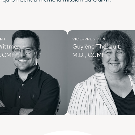
ENT
VICE-PRÉSIDENTE
ittmer,
Guylène Thériault,
 CCMF
M.D., CCMF
e famille (Montréal), professeur
Médecin de famille (Gatineau),
 clinique, Université de Montréal
coresponsable des soins primaire
Choisir avec soin Canada