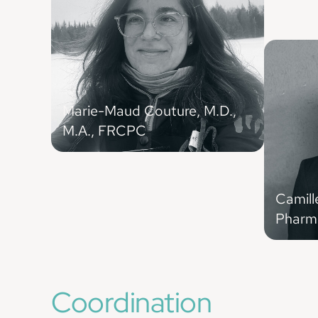
Marie-Maud Couture, M.D.,
M.A., FRCPC
Urgentologue (Sherbrooke), membre du
conseil d’administration et du comité
scientifique de l’AMUQ
Camill
Pharm.
Pharmacie
directric
pour la d
Coordination