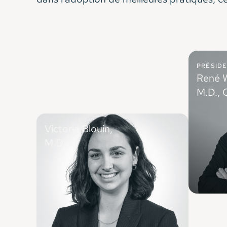
PRÉSID
René W
M.D.,
Médecin d
agrégé de
Victoria Blouin,
M.D.
Résidente en chirurgie orthopédique
(Montréal), Université de Montréal