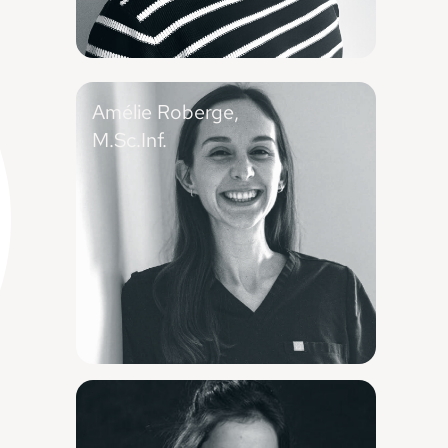
Amélie Roberge,
M.Sc.Inf.
IPSPL (Longueuil)