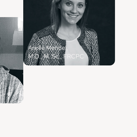
Arielle Mendel,
M.D., M. Sc., FRCPC
Rhumatologue (Montréal), professeure
adjointe, Université McGill
ique et
 Direction
ontréal