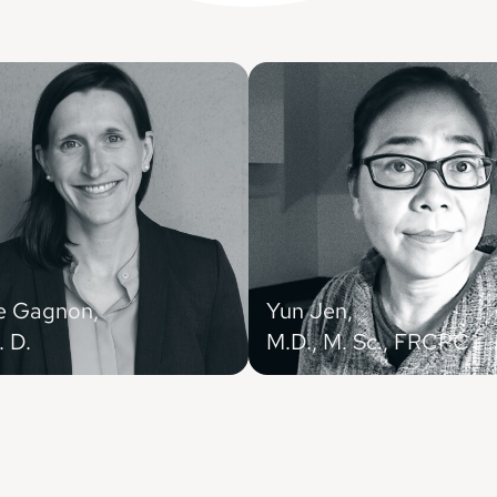
e Gagnon,
Yun Jen,
 D.
M.D., M. Sc., FRCPC
nne clinicienne (Montréal),
Médecin spécialiste en santé publ
e adjointe du Réseau canadien
médecine préventive (Montréal),
éprescription
régionale de santé publique de M