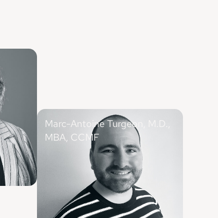
s pour
Marc-Antoine Turgeon, M.D.,
MBA, CCMF
Médecin de famille (Saint-Charles-
Borromée), professeur régulier, Université
Laval