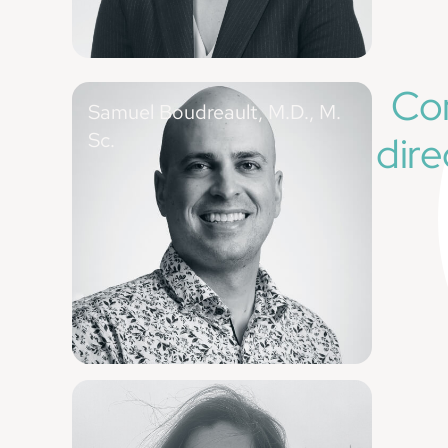
Co
Samuel Boudreault, M.D., M.
Sc.
dire
Médecin de famille (Saint-Charles-
Borromée), directeur du programme de
médecine de famille, Université Laval