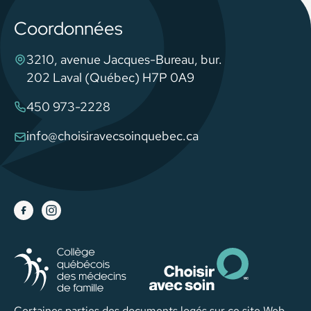
Coordonnées
3210, avenue Jacques-Bureau, bur.
202 Laval (Québec) H7P 0A9
450 973-2228
info@choisiravecsoinquebec.ca
Certaines parties des documents logés sur ce site Web