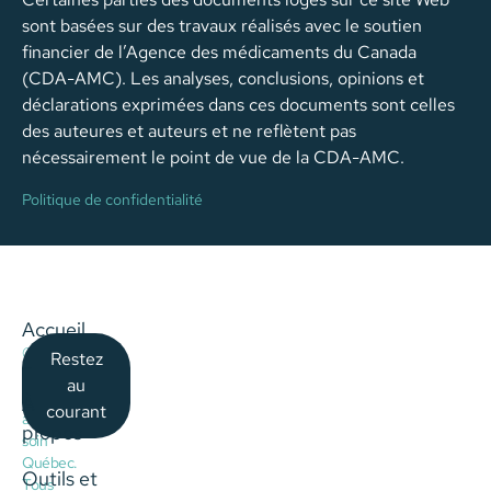
sont basées sur des travaux réalisés avec le soutien
financier de l’Agence des médicaments du Canada
(CDA-AMC). Les analyses, conclusions, opinions et
déclarations exprimées dans ces documents sont celles
des auteures et auteurs et ne reflètent pas
nécessairement le point de vue de la CDA-AMC.
Politique de confidentialité
Accueil
©
Restez
–
2026
au
Choisir
À
courant
avec
propos
soin
Québec.
Outils et
Tous